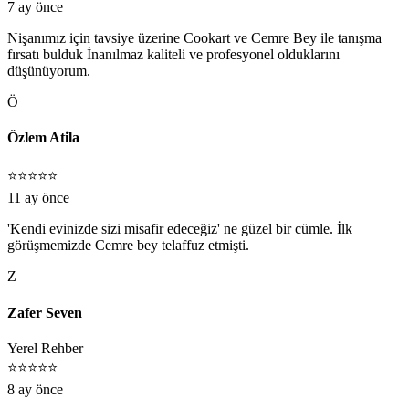
7 ay önce
Nişanımız için tavsiye üzerine Cookart ve Cemre Bey ile tanışma
fırsatı bulduk İnanılmaz kaliteli ve profesyonel olduklarını
düşünüyorum.
Ö
Özlem Atila
⭐⭐⭐⭐⭐
11 ay önce
'Kendi evinizde sizi misafir edeceğiz' ne güzel bir cümle. İlk
görüşmemizde Cemre bey telaffuz etmişti.
Z
Zafer Seven
Yerel Rehber
⭐⭐⭐⭐⭐
8 ay önce