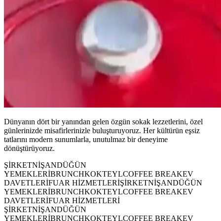
Dünyanın dört bir yanından gelen özgün sokak lezzetlerini, özel
günlerinizde misafirlerinizle buluşturuyoruz. Her kültürün eşsiz
tatlarını modern sunumlarla, unutulmaz bir deneyime
dönüştürüyoruz.
ŞİRKET
NİŞAN
DÜĞÜN
YEMEKLERİ
BRUNCH
KOKTEYL
COFFEE BREAK
EV
DAVETLERİ
FUAR HİZMETLERİ
ŞİRKET
NİŞAN
DÜĞÜN
YEMEKLERİ
BRUNCH
KOKTEYL
COFFEE BREAK
EV
DAVETLERİ
FUAR HİZMETLERİ
ŞİRKET
NİŞAN
DÜĞÜN
YEMEKLERİ
BRUNCH
KOKTEYL
COFFEE BREAK
EV