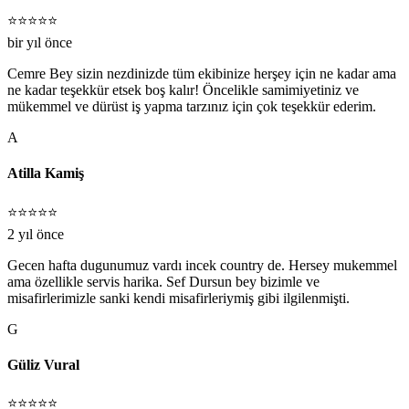
⭐⭐⭐⭐⭐
bir yıl önce
Cemre Bey sizin nezdinizde tüm ekibinize herşey için ne kadar ama
ne kadar teşekkür etsek boş kalır! Öncelikle samimiyetiniz ve
mükemmel ve dürüst iş yapma tarzınız için çok teşekkür ederim.
A
Atilla Kamiş
⭐⭐⭐⭐⭐
2 yıl önce
Gecen hafta dugunumuz vardı incek country de. Hersey mukemmel
ama özellikle servis harika. Sef Dursun bey bizimle ve
misafirlerimizle sanki kendi misafirleriymiş gibi ilgilenmişti.
G
Güliz Vural
⭐⭐⭐⭐⭐