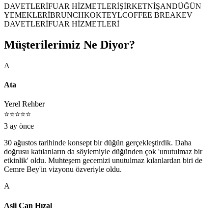
DAVETLERİ
FUAR HİZMETLERİ
ŞİRKET
NİŞAN
DÜĞÜN
YEMEKLERİ
BRUNCH
KOKTEYL
COFFEE BREAK
EV
DAVETLERİ
FUAR HİZMETLERİ
Müşterilerimiz Ne Diyor?
A
Ata
Yerel Rehber
⭐⭐⭐⭐⭐
3 ay önce
30 ağustos tarihinde konsept bir düğün gerçekleştirdik. Daha
doğrusu katılanların da söylemiyle düğünden çok 'unutulmaz bir
etkinlik' oldu. Muhteşem gecemizi unutulmaz kılanlardan biri de
Cemre Bey'in vizyonu özveriyle oldu.
A
Asli Can Hızal