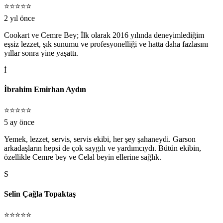
⭐⭐⭐⭐⭐
2 yıl önce
Cookart ve Cemre Bey; İlk olarak 2016 yılında deneyimlediğim
eşsiz lezzet, şık sunumu ve profesyonelliği ve hatta daha fazlasını
yıllar sonra yine yaşattı.
İ
İbrahim Emirhan Aydın
⭐⭐⭐⭐⭐
5 ay önce
Yemek, lezzet, servis, servis ekibi, her şey şahaneydi. Garson
arkadaşların hepsi de çok saygılı ve yardımcıydı. Bütün ekibin,
özellikle Cemre bey ve Celal beyin ellerine sağlık.
S
Selin Çağla Topaktaş
⭐⭐⭐⭐⭐