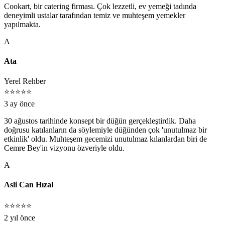
Cookart, bir catering firması. Çok lezzetli, ev yemeği tadında
deneyimli ustalar tarafından temiz ve muhteşem yemekler
yapılmakta.
A
Ata
Yerel Rehber
⭐⭐⭐⭐⭐
3 ay önce
30 ağustos tarihinde konsept bir düğün gerçekleştirdik. Daha
doğrusu katılanların da söylemiyle düğünden çok 'unutulmaz bir
etkinlik' oldu. Muhteşem gecemizi unutulmaz kılanlardan biri de
Cemre Bey'in vizyonu özveriyle oldu.
A
Asli Can Hızal
⭐⭐⭐⭐⭐
2 yıl önce