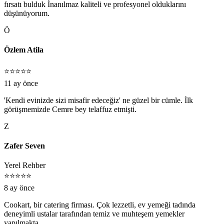
fırsatı bulduk İnanılmaz kaliteli ve profesyonel olduklarını
düşünüyorum.
Ö
Özlem Atila
⭐⭐⭐⭐⭐
11 ay önce
'Kendi evinizde sizi misafir edeceğiz' ne güzel bir cümle. İlk
görüşmemizde Cemre bey telaffuz etmişti.
Z
Zafer Seven
Yerel Rehber
⭐⭐⭐⭐⭐
8 ay önce
Cookart, bir catering firması. Çok lezzetli, ev yemeği tadında
deneyimli ustalar tarafından temiz ve muhteşem yemekler
yapılmakta.