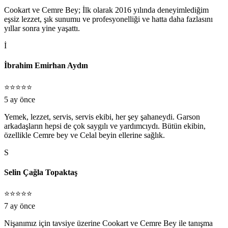
Cookart ve Cemre Bey; İlk olarak 2016 yılında deneyimlediğim
eşsiz lezzet, şık sunumu ve profesyonelliği ve hatta daha fazlasını
yıllar sonra yine yaşattı.
İ
İbrahim Emirhan Aydın
⭐⭐⭐⭐⭐
5 ay önce
Yemek, lezzet, servis, servis ekibi, her şey şahaneydi. Garson
arkadaşların hepsi de çok saygılı ve yardımcıydı. Bütün ekibin,
özellikle Cemre bey ve Celal beyin ellerine sağlık.
S
Selin Çağla Topaktaş
⭐⭐⭐⭐⭐
7 ay önce
Nişanımız için tavsiye üzerine Cookart ve Cemre Bey ile tanışma